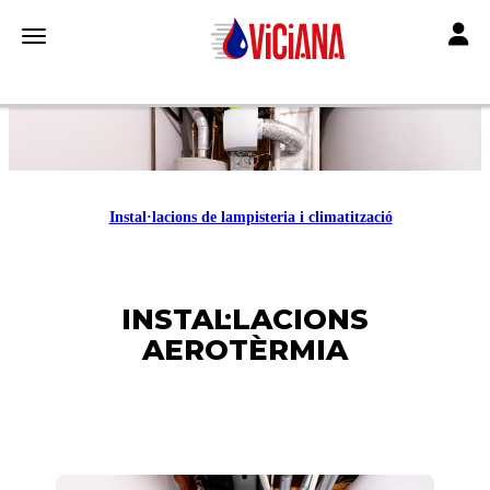
Toggle
Toggle navigation
Instal·lacions de lampisteria i climatització
INSTAL·LACIONS
AEROTÈRMIA